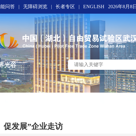
智能问答
|
无障碍浏览
|
长者专区
|
ENGLISH
2026年8月8
界光谷
、促发展”企业走访