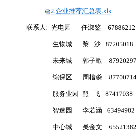
2.
企业推荐汇总表.xls
联系人: 光电园
任淑鉴
67886212
生物
城
黎
沙
87205018
未来
城
郭子敬
87920297
综保
区
周楷淼
877007
14
服务业园
熊
飞
87417038
智造园
李若涵
63494982
中心城
吴金文
65521382