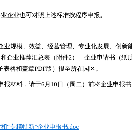
业企业也可对照上述标准按程序申报。
企业规模、效益、经营管理、专业化发展、创新
）
和企业推荐汇总表（附件
2
）
。企业申请书（
纸
子表格和盖章
PDF
版
）
报至
所在
园区
。
申报材料
，请于
6
月
10
日（周二）前将企业申报书
“专精特新”企业申报书.doc