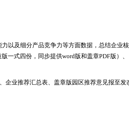
能力以及细分产品竞争力等方面数据，总结企业核
质版
一式
四
份
，同步提供
word
版和盖章
PDF
版
）
、
、
企业推荐汇总表、盖章版
园区推荐意见报至发