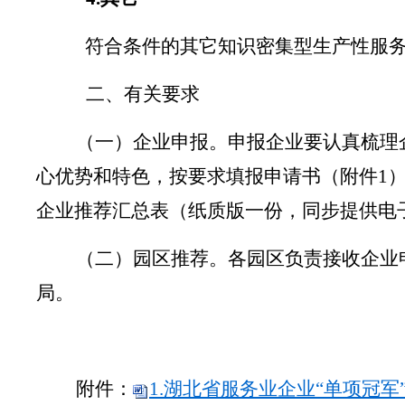
符合条件的其它知识密集型生产性服务
二、有关要求
（一）企业申报。
申报企业要认真梳理
心优势和特色，按要求
填报
申请书（附件
1
企业推荐汇总表
（
纸质版
一份
，同步提供电
（二）园区
推
荐。
各
园区负责
接收
企业
局。
附件：
1.
湖北省服务业企业“单项冠军”和