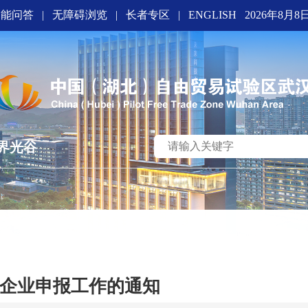
智能问答
|
无障碍浏览
|
长者专区
|
ENGLISH
2026年8月8
界光谷
”企业申报工作的通知