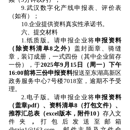
9.
武汉数字化产线申报表、评价表
（
如有
）；
10.
企业提供资料真实性承诺书。
六、提交材料
1.
纸质版。请申报企业将
申报资料
（除资料清单
8
之外）
盖封面章、骑缝
章，装订成册，一式四份（其中企业留存
一份），于
2025
年
9
月
15
日（周一）下午
16:00
前将三份申报资料
报送至东湖高新区
政务服务中心
7
号楼
7018
室，逾期不予受
理。
2.
电子版。
请
申报企业
将
申报资料
（盖章
pdf
）、
资料
清单
8
（打包文件）
、
推荐汇总表（
e
xcel
版本
，附件
10
）
存入文
件夹
，
打包后发送至邮箱
dhtzjg1@163.com
，邮件主题及文件命