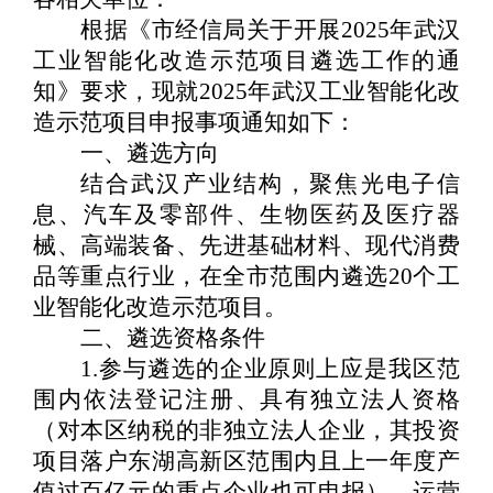
根据《市经信局关于开展
2025
年武汉
工业智能化改造示范项目遴选工作的通
知》要求，现就
2025
年武汉工业智能化改
造示范项目申报事项通知如下：
一、遴选方向
结合武汉产业结构，聚焦光电子信
息、汽车及零部件、生物医药及医疗器
械、高端装备、先进基础材料、现代消费
品等重点行业，在全市范围内遴选
20
个工
业智能化改造示范项目。
二、遴选资格条件
1.
参与遴选的企业原则上应是我
区
范
围内依法登记注册、具有独立法人资格
（
对本
区
纳税的非独立法人企业，其投资
项目落户
东湖高新区
范围内且上一年度产
值过百亿元的重点企业也可申报
）
、运营