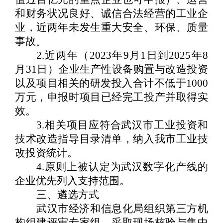
和财务状况良好、诚信合法经营的工业企
业，近两年未发生重大安全、环保、质量
事故。
2.
近两年
（
2023
年
9
月
1
日到
2025
年
8
月
31
日
）
企业
生产
性设备购置与改造投资
以及项目相关的研发投入合计不低于
1000
万元，申报时项目已经完工投产并取得实
效。
3.
相关项目应符合武汉市工业投资和
技术改造指导目录清单，纳入我市工业技
改投资统计。
4.
原则上被认定为武汉数字化产线的
企业优先列入支持范围
。
三、遴选方式
武汉市经济和信息化局组织第三方机
构组建评审专家组，采取现场核验与集中