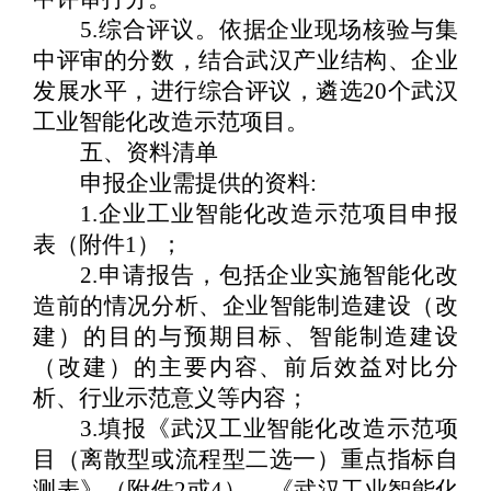
5.
综合评议。依据企业现场核验与集
中评审的分数，结合武汉产业结构、企业
发展水平，进行综合评议，遴选
20
个武汉
工业智能化改造示范项目。
五、资料清单
申报企业需提供的资料
:
1.
企业工业智能化改造示范项目申报
表
（
附件
1
）；
2.
申请报告，包括企业实施智能化改
造前的情况分析、企业智能制造建设
（
改
建
）
的目的与预期目标、智能制造建设
（
改建
）
的主要内容、前后效益对比分
析、行业示范意义等内容
；
3.
填报《武汉工业智能化改造示范项
目
（
离散型或流程型二选一
）
重点指标自
测表》
（
附件
2
或
4
）
、《武汉工业智能化