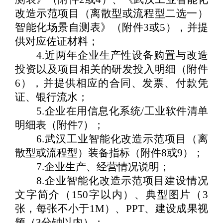
改造示范项目
（
离散型或流程型二选一
）
智能化场景自测表》
（
附件
3
或
5
）
，并提
供对应佐证材料
；
4.
近两年企业生产性设备购置与改造
投资以及项目相关的研发投入明细
（
附件
6
）
，并提供相应的合同、发票、付款凭
证、银行流水
；
5.
企业在用信息化系统
/
工业软件清单
明细表
（
附件
7
）；
6.
武汉工业智能化改造示范项目
（
离
散型或流程型
）
装备指标
（
附件
8
或
9
）；
7.
企业生产、经营情况说明
；
8.
企业智能化改造示范项目建设情况
文字简介
（
150
字以内
）
、典型图片
（
3
张，每张不小于
1M
）
、
PPT
、建设成果视
频
（
3
分钟以内
）；