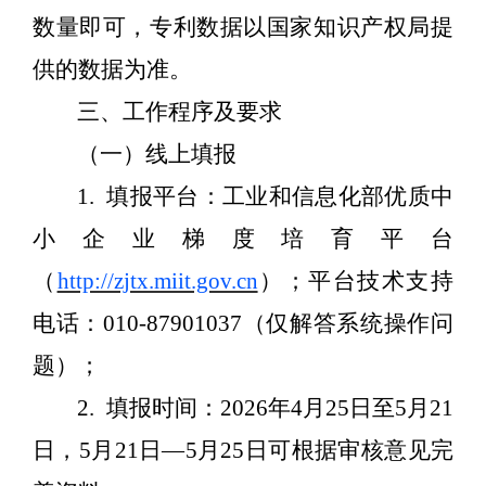
数量即可，专利数据以国家知识产权局提
供的数据为准。
三、
工作
程序
及要求
（一）线上填报
1.
填报平台：工业和信息化部优质中
小企业梯度培育平台
（
http://zjtx.miit.gov.cn
）；平台技术支持
电话：
010-87901037
（仅解答系统操作问
题）；
2.
填报时间：
2026
年
4
月
25
日至
5
月
2
1
日
，
5
月
21
日—
5
月
25
日可根据审核意见完