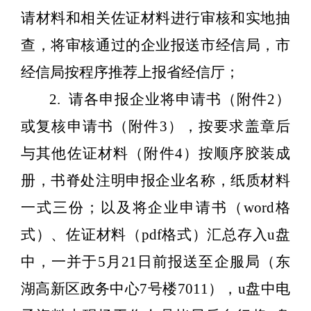
请材料和相关佐证材料进行审核和实地抽
查，将审核通过的企业报送市经信局，市
经信局按程序推荐上报省经信厅；
2.
请各申报企业将申请书（附件
2
）
或复核申请书（附件
3
），按要求盖章后
与其他佐证材料（附件
4
）按顺序胶装成
册，书脊处注明申报企业名称，纸质材料
一式三份；以及将企业申请书（
word
格
式）、佐证材料（
pdf
格式）汇总存入
u
盘
中，一并于
5
月
21
日
前报送至企服局（
东
湖高新区
政务中心
7
号楼
701
1
），
u
盘中电