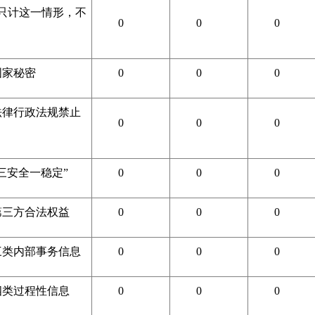
只计这一情形，不
0
0
0
国家秘密
0
0
0
他法律行政法规禁止
0
0
0
“三安全一稳定”
0
0
0
第三方合法权益
0
0
0
于三类内部事务信息
0
0
0
四类过程性信息
0
0
0