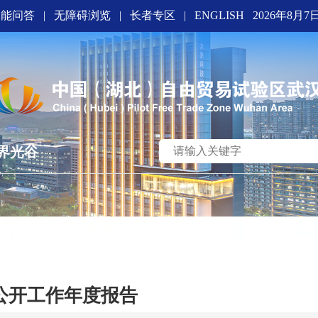
智能问答
|
无障碍浏览
|
长者专区
|
ENGLISH
2026年8月7
界光谷
公开工作年度报告