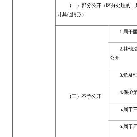
（二）部分公开（区分处理的，
计其他情形）
1.属于
2.其
公开
3.危及
4.保护
（三）不予公开
5.属
6.属于