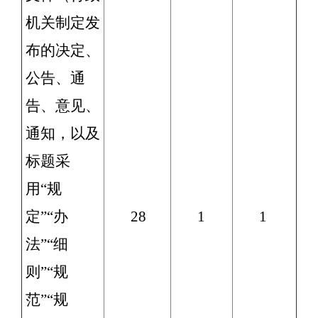
机关制定发
布的决定、
公告、通
告、意见、
通知，以及
标题采
用“规
定”“办
28
1
1
法”“细
则”“规
范”“规