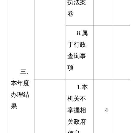
执法案
卷
8.属
于行政
查询事
项
三、
本年度
1.本
办理结
机关不
果
掌握相
4
关政府