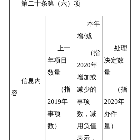
第二十条第（六）项
本年
增/减
上一
处理
（指
年项目
决定数
2020年
数量
量
增加或
信息内
（指
减少的
（指
容
2019年
事项
2020年
事项
数，减
办件
数）
用负值
量）
表示，