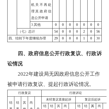
机关不再处
理其政府信
息公开申请
3.
其他
0
0
0
0
0
0
0
（七）总计
54
0
0
0
2
0
56
四、结转下年度继续办理
29
0
0
0
1
0
30
四、政府信息公开行政复议、行政诉
讼情况
2022年建设局无因政府信息公开工作
被申请行政复议、提起行政诉讼情况。
行政复议
行政诉讼
未经复议直接起诉
复议后起诉
结
结
其
尚
结
结
其
尚
结
结
其
尚
果
果
他
未
总