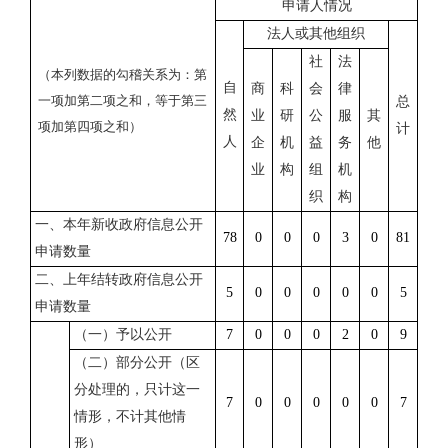
申请人情况
法人或其他组织
社
法
（本列数据的勾稽关系为：第
自
商
科
会
律
一项加第二项之和，等于第三
总
然
业
研
公
服
其
项加第四项之和）
计
人
企
机
益
务
他
业
构
组
机
织
构
一、本年新收政府信息公开
78
0
0
0
3
0
81
申请数量
二、上年结转政府信息公开
5
0
0
0
0
0
5
申请数量
（一）予以公开
7
0
0
0
2
0
9
（二）部分公开（区
分处理的，只计这一
7
0
0
0
0
0
7
情形，不计其他情
形）