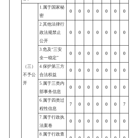
1.
属于国家秘
0
0
0
0
0
0
0
密
2.
其他法律行
政法规禁止
0
0
0
0
0
0
0
公开
3.
危及
“
三安
0
0
0
0
0
0
0
全一稳定
”
（三）
4.
保护第三方
0
0
0
0
0
0
0
不予公
合法权益
开
5.
属于三类内
0
0
0
0
0
0
0
部事务信息
6.
属于四类过
7
0
0
0
0
0
7
程性信息
7.
属于行政执
0
0
0
0
0
0
0
法案卷
8.
属于行政查