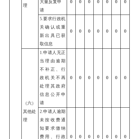
大量反复申
0
0
0
0
0
0
0
理
请
5.
要求行政机
关确认或重
0
0
0
0
0
0
0
新出具已获
取信息
1.
申请人无正
当理由逾期
不补正、行
政机关不再
0
0
0
0
0
0
0
处理其政府
信息公开申
请
（六）
其他处
2.
申请人逾期
理
未按收费通
知要求缴纳
费用、行政
0
0
0
0
0
0
0