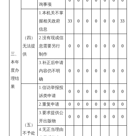
0
0
0
0
0
0
0
询事项
1.
本机关不掌
握相关政府
33
0
0
0
0
0
33
信息
（四）
2.
没有现成信
无法提
息需要另行
0
0
0
0
0
0
0
三、
供
制作
本年
3.
补正后申请
度办
内容仍不明
0
0
0
0
0
0
0
理结
确
果
1.
信访举报投
0
0
0
0
0
0
0
诉类申请
2.
重复申请
0
0
0
0
0
0
0
3.
要求提供公
0
0
0
0
0
0
0
开出版物
（五）
4.
无正当理由
不予处