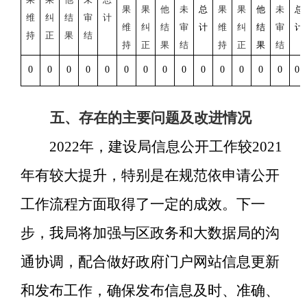
果
果
他
未
总
果
果
他
未
总
维
纠
结
审
计
维
纠
结
审
计
维
纠
结
审
计
持
正
果
结
持
正
果
结
持
正
果
结
0
0
0
0
0
0
0
0
0
0
0
0
0
0
0
五、存在的主要问题及改进情况
2022年，建设局信息公开工作较2021
年有较大提升，特别是在规范依申请公开
工作流程方面取得了一定的成效。下一
步，我局将加强与区政务和大数据局的沟
通协调，配合做好政府门户网站信息更新
和发布工作，确保发布信息及时、准确、