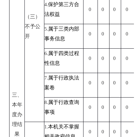
保护第三方合
4.
0
0
0
0
法权益
（三）
不予公
属于三类内部
5.
0
0
0
0
开
事务信息
属于四类过程
6.
0
0
0
0
性信息
属于行政执法
7.
0
0
0
0
案卷
三、
属于行政查询
8.
本年
0
0
0
0
事项
度办
理结
本机关不掌握
1.
0
0
0
0
果
相关政府信息