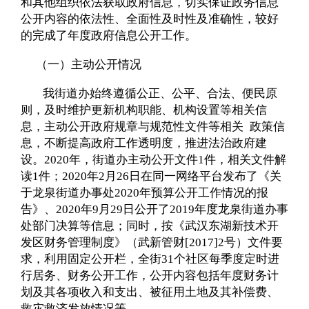
和其他组织依法获取政府信息，切实保证政务信息
公开内容的依法性、全面性及时性及准确性，较好
的完成了年度政府信息公开工作。
（一）主动公开情况
我街道办始终遵循公正、公平、合法、便民原
则，及时维护更新机构职能、机构设置等相关信
息，主动公开政府规章与规范性文件等相关 政策信
息，不断提高政府工作透明度，推进法治政府建
设。
2020
年，街道办主动公开文件
1
件，相关文件解
读
1
件；
2020
年
2
月
26
日在同一网络平台发布了《关
于
龙泉
街道办事处
2020
年预算公开工作情况的报
告》、
2020
年
9
月
29
日公开了
2019
年度
龙泉
街道办事
处部门决算等信息；同时，按《武汉东湖新技术开
发区财务管理制度》（武新管财
[2017]2
号）文件要
求，利用固定公开栏，全街
31
个社区每季度定时进
行居务、财务公开工作，公开内容包括年度财务计
划及其各项收入和支出、被征用土地及其补偿费、
救灾救济发放情况等。