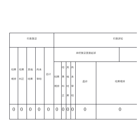
行政复议
行政诉讼
未经复议直接起诉
结
其
尚
结果
结果
其他
尚未
总计
结果
果
他
未
维持
纠正
结果
审结
总计
结果维持
维持
纠
结
审
正
果
结
0
0
0
0
0
0
0
0
0
0
0