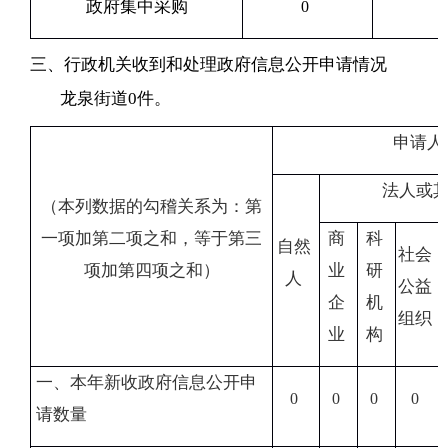
政府集中采购
0
三、行政机关收到和处理政府信息公开申请情况
龙泉
街道
0
件。
申请人
法人或
（本列数据的勾稽关系为：第
一项加第二项之和，等于第三
商
科
自然
社会
项加第四项之和）
业
研
人
公益
企
机
组织
业
构
一、本年新收政府信息公开申
0
0
0
0
请数量