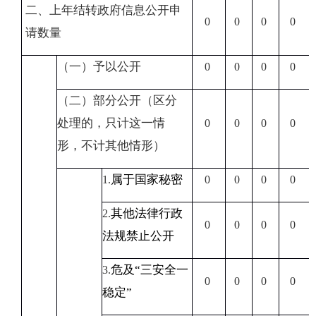
二、上年结转政府信息公开申
0
0
0
0
请数量
（一）予以公开
0
0
0
0
（二）部分公开（区分
处理的，只计这一情
0
0
0
0
形，不计其他情形）
属于国家秘密
1.
0
0
0
0
其他法律行政
2.
0
0
0
0
法规禁止公开
危及“三安全一
3.
0
0
0
0
稳定”