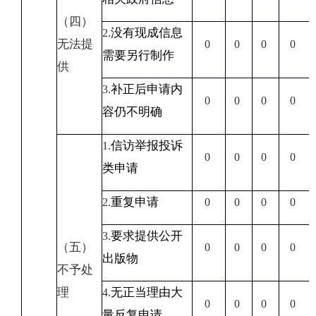
（四）
没有现成信息
2.
无法提
0
0
0
0
需要另行制作
供
补正后申请内
3.
0
0
0
0
容仍不明确
信访举报投诉
1.
0
0
0
0
类申请
重复申请
2.
0
0
0
0
要求提供公开
3.
（五）
0
0
0
0
出版物
不予处
理
无正当理由大
4.
0
0
0
0
量反复申请