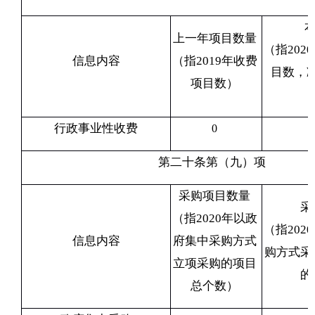
上一年项目数量
（指
2020
信息内容
（指
2019
年收费
目数，
项目数）
行政事业性收费
0
第二十条第（九）项
采购项目数量
采
（指
2020
年以政
（指
2020
信息内容
府集中采购方式
购方式采
立项采购的项目
的
总个数）