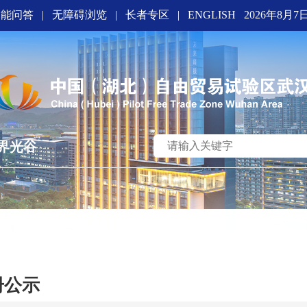
智能问答
|
无障碍浏览
|
长者专区
|
ENGLISH
2026年8月7
界光谷
册公示