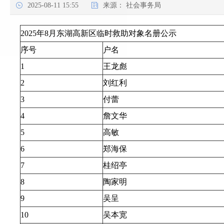
2025-08-11 15:55
来源：
社会事务局
2025年8月东湖高新区临时救助对象名册公示
序号
户名
1
王龙彪
2
刘红利
3
付蕾
4
詹文华
5
高敏
6
郑海保
7
桂绍亭
8
陶家明
9
吴呈
10
吴本宽