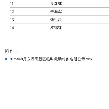
11
吴森林
12
朱海军
13
钱祖洪
14
罗锦红
附件：
2025年8月东湖高新区临时救助对象名册公示.xlsx