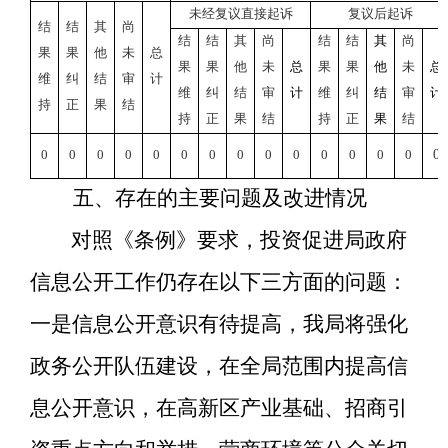
未经复议直接起诉
复议后起诉
结
结
其
尚
结
结
其
尚
结
结
其
尚
果
果
他
未
总
果
果
他
未
总
果
果
他
未
总
维
纠
结
审
计
维
纠
结
审
计
维
纠
结
审
计
持
正
果
结
持
正
果
结
持
正
果
结
0
0
0
0
0
0
0
0
0
0
0
0
0
0
0
五、存在的主要问题及改进情况
对照《条例》要求
，
投资促进局政府
信息公开工作
仍存在
以下三方面的问题：
一
是信息公开意识有待提高，我局将强化
政务公开队伍建设，在全局范围内提高信
息公开意识，
在高新区产业基础、招商引