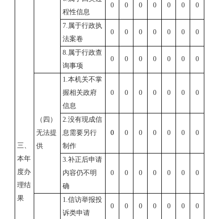
0
0
0
0
0
0
0
程性信息
7.
属于行政执
0
0
0
0
0
0
0
法案卷
8.
属于行政查
0
0
0
0
0
0
0
询事项
1.
本机关不掌
握相关政府
0
0
0
0
0
0
0
信息
（四）
2.
没有现成信
无法提
息需要另行
0
0
0
0
0
0
0
三、
供
制作
本年
3.
补正后申请
度办
内容仍不明
0
0
0
0
0
0
0
理结
确
果
1.
信访举报投
0
0
0
0
0
0
0
诉类申请