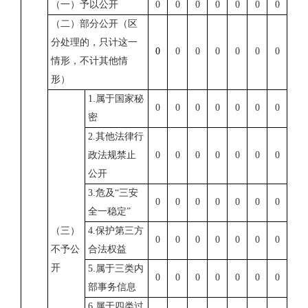
（一）予以公开
0
0
0
0
0
0
0
（二）部分公开（区
分处理的，只计这一
0
0
0
0
0
0
0
情形，不计其他情
形）
1.
属于国家秘
0
0
0
0
0
0
0
密
2.
其他法律行
政法规禁止
0
0
0
0
0
0
0
公开
3.
危及
“
三安
0
0
0
0
0
0
0
全一稳定
”
（三）
4.
保护第三方
0
0
0
0
0
0
0
不予公
合法权益
开
5.
属于三类内
0
0
0
0
0
0
0
部事务信息
6.
属于四类过