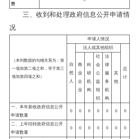
费
三、收到和处理政府信息公开申请情
况
申请人情况
法人或其他组织
社
法
（本列数据的勾稽关系为：第
自
商
科
会
律
一项加第二项之和，等于第三
总
然
业
研
公
服
其
项加第四项之和）
计
人
企
机
益
务
他
业
构
组
机
织
构
一、本年新收政府信息公开
0
0
0
0
0
0
0
申请数量
二、上年结转政府信息公开
0
0
0
0
0
0
0
申请数量