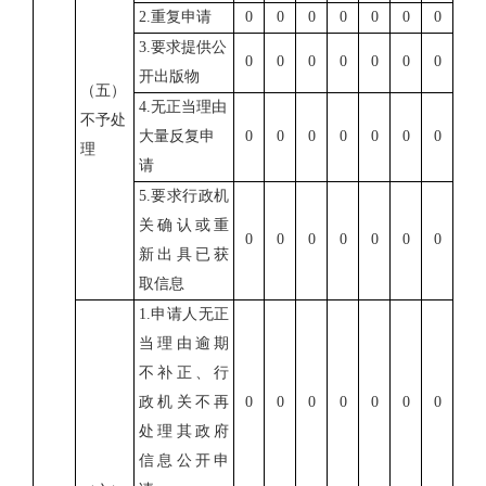
2.
重复申请
0
0
0
0
0
0
0
3.
要求提供公
0
0
0
0
0
0
0
开出版物
（五）
4.
无正当理由
不予处
大量反复申
0
0
0
0
0
0
0
理
请
5.
要求行政机
关确认或重
0
0
0
0
0
0
0
新出具已获
取信息
1.
申请人无正
当理由逾期
不补正、行
政机关不再
0
0
0
0
0
0
0
处理其政府
信息公开申