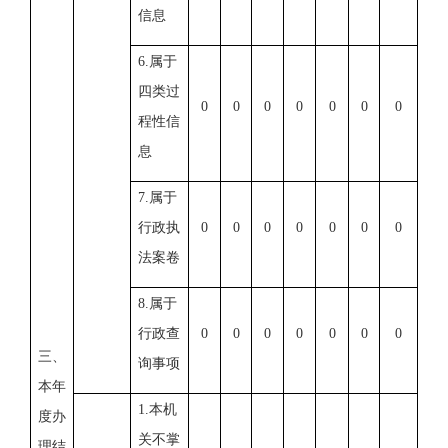
信息
6.属于
四类过
0
0
0
0
0
0
0
程性信
息
7.属于
行政执
0
0
0
0
0
0
0
法案卷
8.属于
行政查
0
0
0
0
0
0
0
三、
询事项
本年
1.本机
度办
关不掌
理结