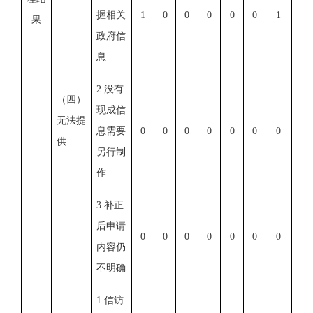
握相关
1
0
0
0
0
0
1
果
政府信
息
2.没有
（四）
现成信
无法提
息需要
0
0
0
0
0
0
0
供
另行制
作
3.补正
后申请
0
0
0
0
0
0
0
内容仍
不明确
1.信访