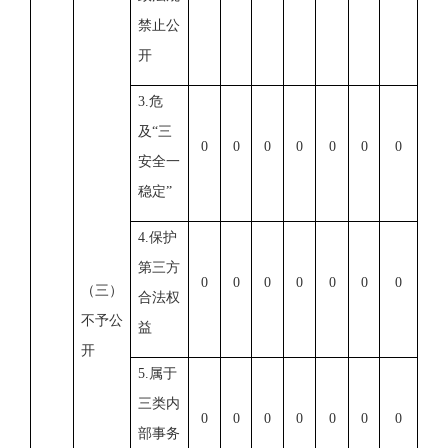
禁止公
开
3.危
及“三
0
0
0
0
0
0
0
安全一
稳定”
4.保护
第三方
0
0
0
0
0
0
0
（三）
合法权
不予公
益
开
5.属于
三类内
0
0
0
0
0
0
0
部事务