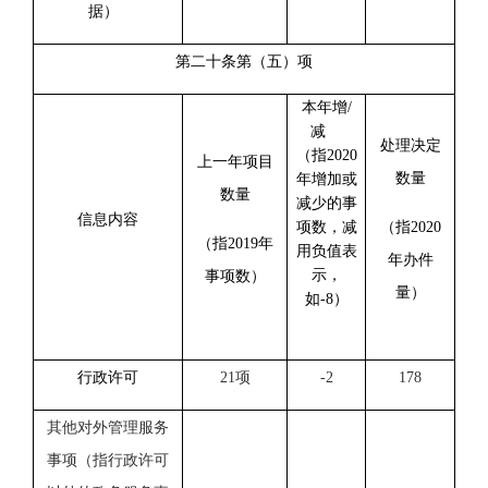
据）
第二十条第（五）项
本年增/
减
处理决定
（指2020
上一年项目
数量
年增加或
数量
减少的事
信息内容
项数，减
（指20
20
（指201
9
年
用负值表
年办件
示，
事项数）
量）
如-8）
行政许可
21项
-2
178
其他对外管理服务
事项（指行政许可