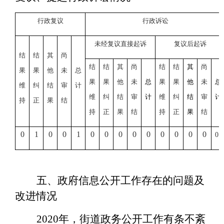
行政复议
行政诉讼
未经复议直接起诉
复议后起诉
结
结
其
尚
结
结
其
尚
结
结
其
尚
果
果
他
未
总
果
果
他
未
总
果
果
他
未
总
维
纠
结
审
计
维
纠
结
审
计
维
纠
结
审
计
持
正
果
结
持
正
果
结
持
正
果
结
0
1
0
0
1
0
0
0
0
0
0
0
0
0
0
五、政府信息公开工作存在的问题及
改进情况
20
20
年，街道政务公开工作有条不紊