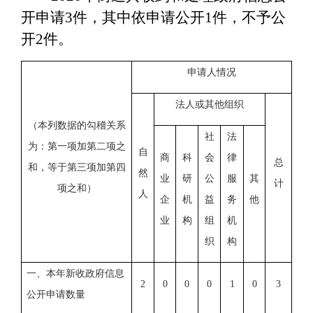
开申请
3件，其中依申请公开1件，不
予公
开
2件。
申请人情况
法人或其他组织
（本列数据的勾稽关系
社
法
为：第一项加第二项之
自
商
科
会
律
总
和，等于第三项加第四
然
业
研
公
服
其
计
项之和）
人
企
机
益
务
他
业
构
组
机
织
构
一、本年新收政府信息
2
0
0
0
1
0
3
公开申请数量