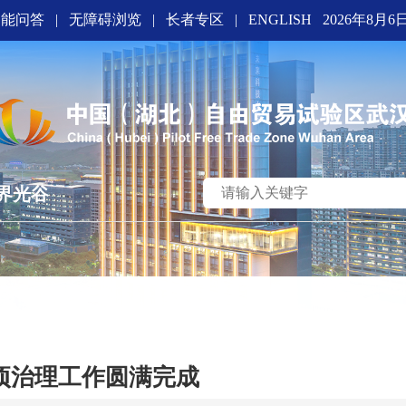
智能问答
|
无障碍浏览
|
长者专区
|
ENGLISH
2026年8月6
界光谷
项治理工作圆满完成