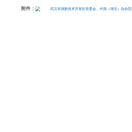
附件：
武汉东湖新技术开发区管委会、中国（湖北）自由贸
武汉东湖新技
政务服务和大数
2023年7月