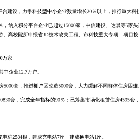
平台建设，力争科技型中小企业数量增长20％以上，推行重大科技
，纳入积分平台企业已超过15000家，中信建投、达晨等5家头
下游、高校院所申报省JD技术攻关工程、市科技重大专项，项目
0万家。
中企业12.7万户。
房5000套，推进棚户区改造5000套，大力缓解不同群体住房困难
30套，完成全年指标的90％；已筹集市场化租赁住房4595套，
充电桩2584根，建成充电站7座，建成换电站1座。