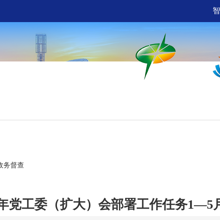
网上服务
互动交流
世
政务督查
23年党工委（扩大）会部署工作任务1—