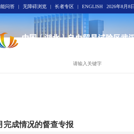
智能问答
|
无障碍浏览
|
长者专区
|
ENGLISH
2026年8月8
界光谷
5月完成情况的督查专报