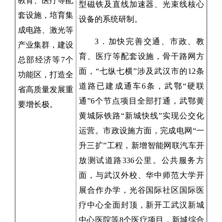
教育、医疗等配
型磁铁及直线加速器、光束线核心
套设施，培育集
设备的系统研制。
成电路、激光等
3．加快完善交通、市政、教
产业集群，建设
育、医疗等配套设施，骨干路网方
总部经济等7个
面，“七纵七横”涉及武汉市的12条
功能区，打造全
道路已建成通车6条，武鄂“硬联
省高质量发展重
通”6个节点项目全部打通，武鄂黄
要增长极。
黄城际铁路“新城快线”实现公交化
运营。市政设施方面，完成电网“一
升三扩”工程，新增智能网联汽车开
放测试道路336公里。公共服务方
面，与武汉外校、华中师范大学开
展合作办学，光谷国际社区国际医
疗中心全面封顶，新开工武汉新城
中心医院等8个医疗项目，新城综合