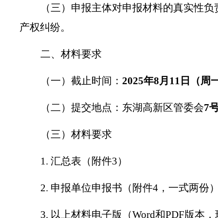
（三）申报主体对申报材料的真实性负
产权纠纷。
二、材料要求
（一）截止时间：
2025
年
8
月
11
日（周
（二）提交地点：东湖高新区管委会
7
（三）材料要求
1.
汇总表（附件
3
）
2.
申报单位申报书（附件
4
，一式两份
3.
以上材料电子版（
Word
和
PDF
版本，