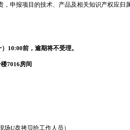
责，申报项目的技术、产品及相关知识产权应归
一）
10:00
前，逾期将不受理。
号楼
7016
房间
）
现场
U
盘拷贝给工作人员）