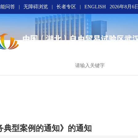
智能问答
|
无障碍浏览
|
长者专区
|
ENGLISH
2026年8月6
界光谷
服务典型案例的通知》的通知