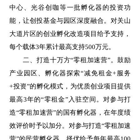
中心、光谷创咖等一批孵化器的投资功
能，让创投基金与园区深度融合。对关山
大道片区的创业孵化改造项目给予支持，
每个载体
3
年累计最高支持
500
万元。
二
、打造
十万方
“
零
租加速营
”
。
鼓励
产业园区、
孵化
器
探索
“
减免租金
+
服务
+
投资
”
的孵化模式，为优质创业项目提供
最高
3
年的
“
零租金
”
入驻空间。对参与打
造
“
零租加速营
”
的国
有
孵化器，在年度绩
效评价时予以加分。对参与打造
“
零租加速
营
”
的民营孵化器，择优给予每年最高
100