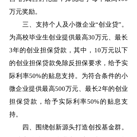
万元奖励。
三
、支持个人及小微企业
“
创业贷
”
。
为高校毕业生创业提供最高
30
万元、最长
3
年的创业担保贷款，其中，
10
万元以下
的创业担保贷款免除反担保要求，给予实
际利率
50%
的贴息支持。为符合条件的小
微企业提供最高
500
万元、最长
2
年的创业
担保贷款，给予实际利率
50%
的贴息支
持。
四
、围绕创新源头
打造
创投基金
群
。