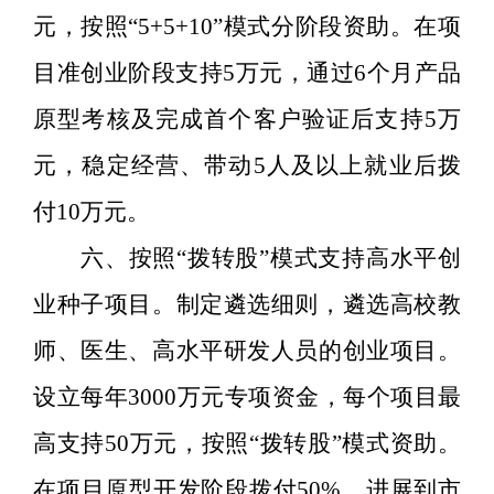
元，按照
“5+5+10”
模式分阶段资助。在项
目准创业阶段支持
5
万元，通过
6
个月产品
原型考核及完成首个客户验证后支持
5
万
元，
稳定经营、带动
5
人及以上就业后拨
付
10
万元
。
六
、按照
“
拨转股
”
模式支持高水平创
业种子项目。
制定遴选细则
，遴选高校教
师、医生、高水平研发人员的创业项目。
设立每年
3000
万元专项资金，每个项目最
高支持
50
万元，按照
“
拨转股
”
模式资助。
在项目原型开发阶段拨付
50%
，进展到市