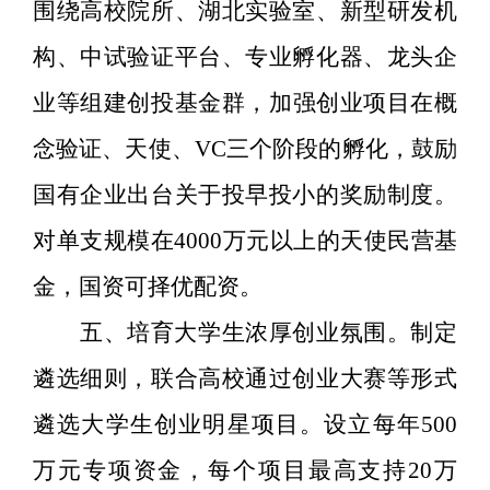
围绕高校院所、湖北实
验室、
新型研发机
构、
中试验证平台
、
专业孵化器、龙头企
业
等
组建
创投
基金
群
，加强
创业
项目
在概
念验证、天使、
VC
三个阶段
的
孵化
，鼓励
国有企业出台关于投早投小的奖励制度
。
对单支规模在
4000
万元以上的天使民营基
金，国资可择优配资。
五
、培育大学生浓厚创业氛围。
制定
遴选细则
，联合高校通过创业大赛等形式
遴选大学生创业明星项目。设立每年
500
万元专项资金，每个项目最高支持
20
万