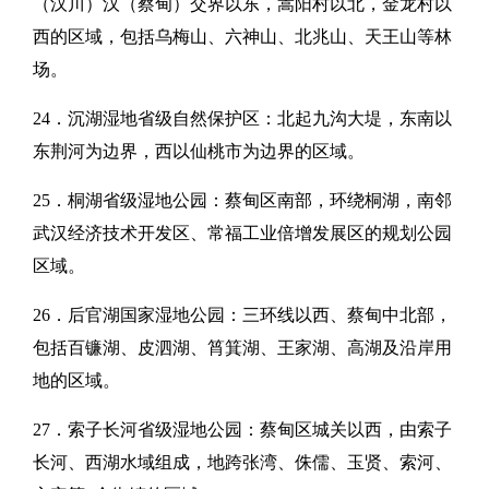
（汉川）汉（蔡甸）交界以东，嵩阳村以北，金龙村以
西的区域，包括乌梅山、六神山、北兆山、天王山等林
场。
24．沉湖湿地省级自然保护区：北起九沟大堤，东南以
东荆河为边界，西以仙桃市为边界的区域。
25．桐湖省级湿地公园：蔡甸区南部，环绕桐湖，南邻
武汉经济技术开发区、常福工业倍增发展区的规划公园
区域。
26．后官湖国家湿地公园：三环线以西、蔡甸中北部，
包括百镰湖、皮泗湖、筲箕湖、王家湖、高湖及沿岸用
地的区域。
27．索子长河省级湿地公园：蔡甸区城关以西，由索子
长河、西湖水域组成，地跨张湾、侏儒、玉贤、索河、