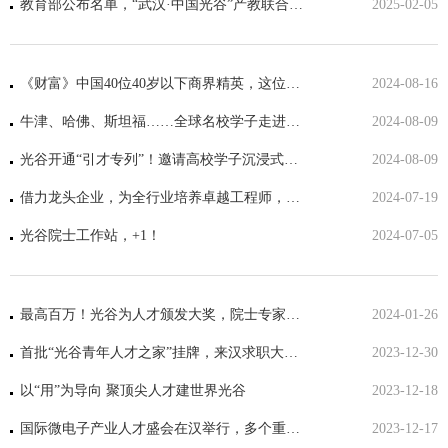
教育部公布名单，“武汉·中国光谷”产教联合体入选
2025-02-05
《财富》中国40位40岁以下商界精英，这位光谷人入选！
2024-08-16
牛津、哈佛、斯坦福……全球名校学子走进光谷：这是一个年轻人干事创业、安居乐业的好地方
2024-08-09
光谷开通“引才专列”！邀请高校学子沉浸式体验创新创业
2024-08-09
借力龙头企业，为全行业培养卓越工程师，光谷这一课堂开课！
2024-07-19
光谷院士工作站，+1！
2024-07-05
最高百万！光谷为人才颁发大奖，院士专家、企业家、投资人、创业者齐聚
2024-01-26
首批“光谷青年人才之家”挂牌，来汉求职大学生7天免租，拎包入住，申请点这里！
2023-12-30
以“用”为导向 聚顶尖人才建世界光谷
2023-12-18
国际微电子产业人才盛会在汉举行，多个重磅项目落户光谷
2023-12-17