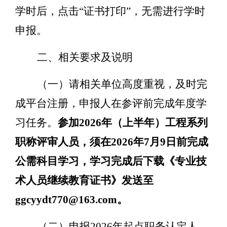
学时后，点击
“
证书打印
”
，无需进行学时
申报
。
二
、相关要求及说明
（一）请
相关单位高度重视，及时
完
成平台注册
，申报人在参评前完成
年度学
习任务
。
参加
2026
年（上半年）工程系列
职称评审人员，须在
2026
年
7
月
9
日前完成
公需科目
学习，学习完成后下载《专业技
术人员继续教育证书》发送至
ggcyydt770@163.com。
（
二
）
申报
2026
年
起点职务
认定人