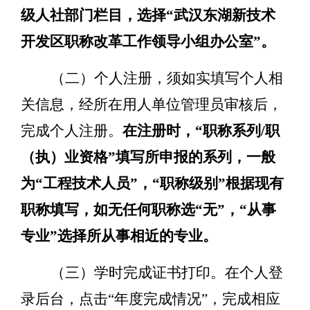
级人社部门栏目，选择
“
武汉东湖新技术
开发区职称改革工作领导小组办公室
”
。
（
二
）
个人
注册，须如实填写个人相
关信息，经所在用人单位管理员审核后，
完成个人注册。
在注册时，
“
职称系列
/
职
（执）业资格
”
填写所申报的系列，一般
为
“
工程技术人员
”
，
“
职称级别
”
根据现有
职称填写，如无任何职称选
“
无
”
，
“
从事
专业
”
选择所
从事
相近的专业。
（三）
学时完成证书打印。在个人登
录后台，点击
“
年度完成情况
”
，完成相应