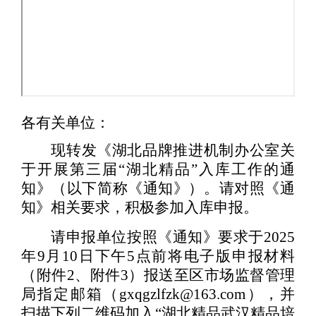
各
有关单位：
现转发《湖北品牌推进机
制办公室关
于开展第三届“湖北精品”入库工作的通
知》（以下简称《通知》）。请对照《通
知》相关要求，积极参加入库申报。
请申报单位按照《通知》要求于
2025
年
9
月
10
日下午
5
点前将电子版申报材料
（附件
2
、附件
3
）报送至区市场监督管理
局指定邮箱（
gxqgzlfzk@163.com
），并
扫描下列二维码加入“湖北精品武汉精品培