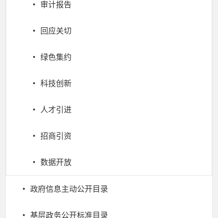
审计报告
回应关切
绿色集约
科技创新
人才引进
招商引资
数据开放
政府信息主动公开目录
基层政务公开标准目录