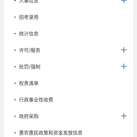
人事信息
招考录用
统计信息
许可/服务
处罚/强制
权责清单
行政事业性收费
政府采购
惠农惠民政策和资金发放信息