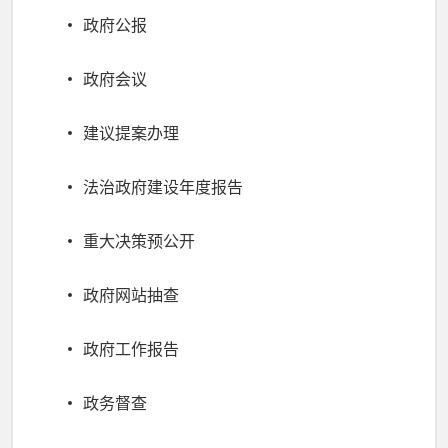
政府公报
政府会议
建议提案办理
法治政府建设年度报告
重大决策预公开
政府网站抽查
政府工作报告
政务督查