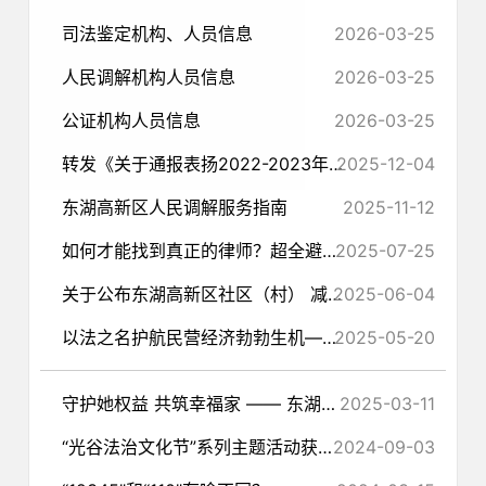
司法鉴定机构、人员信息
2026-03-25
人民调解机构人员信息
2026-03-25
公证机构人员信息
2026-03-25
转发《关于通报表扬2022-2023年度全国平安医院建设表现突出地区、集体和个人的通知》
2025-12-04
东湖高新区人民调解服务指南
2025-11-12
如何才能找到真正的律师？超全避坑指南
2025-07-25
关于公布东湖高新区社区（村） 减负投诉举报电话的公告
2025-06-04
以法之名护航民营经济勃勃生机——写在民营经济促进法施行之际
2025-05-20
守护她权益 共筑幸福家 —— 东湖高新区开展“三八”国际妇女节普法宣传活动
2025-03-11
“光谷法治文化节”系列主题活动获评2023年度武汉市十大普法主题活动
2024-09-03