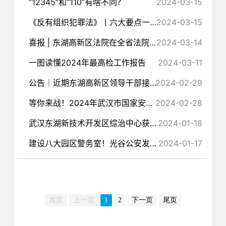
“12345”和“110”有啥不同？
2024-03-15
《反有组织犯罪法》丨六大要点一起来学习！
2024-03-15
喜报 | 东湖高新区法院在全省法院第三十三届学术讨论会上再创佳绩！
2024-03-14
一图读懂2024年最高检工作报告
2024-03-11
公告│近期东湖高新区领导干部接待群众来访日程安排
2024-02-29
等你来战！2024年武汉市国家安全主题知识竞答活动即将启动
2024-02-28
武汉东湖新技术开发区综治中心获省委政法委通报表扬！
2024-01-18
建设八大园区警务室！光谷公安发布2024年服务群众“十件实事”
2024-01-17
首页
上一页
1
2
下一页
尾页