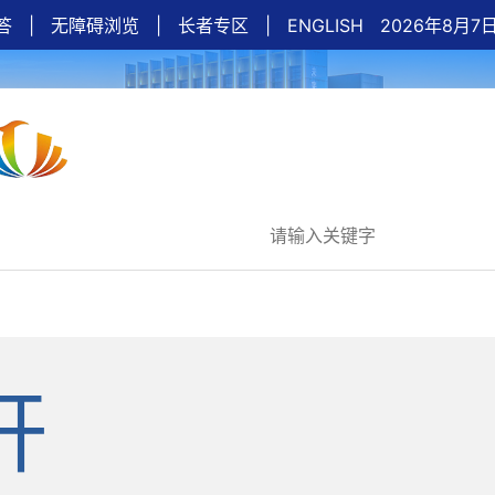
答
|
无障碍浏览
|
长者专区
|
ENGLISH
2026年8月7
界光谷
开