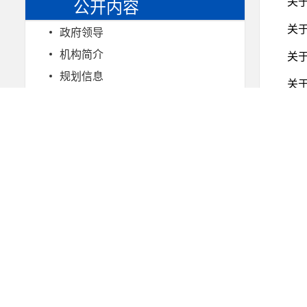
关
公开内容
关
政府领导
机构简介
关
规划信息
关
人事信息
干部任免
关
招考录用
关
统计信息
关
许可/服务
关
处罚/强制
权责清单
关
行政事业性收费
关
政府采购
关
惠农惠民政策和资金发放信息