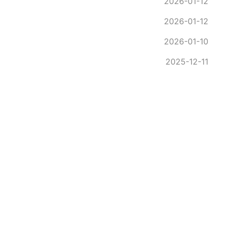
2026-01-12
2026-01-12
2026-01-10
2025-12-11
2025-11-25
2025-11-25
2025-11-15
2025-11-15
2025-11-15
2025-10-16
2025-10-16